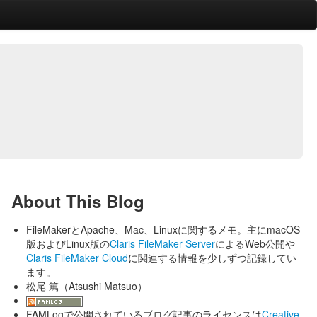
About This Blog
FileMakerとApache、Mac、Linuxに関するメモ。主にmacOS
版およびLinux版の
Claris FileMaker Server
によるWeb公開や
Claris FileMaker Cloud
に関連する情報を少しずつ記録してい
ます。
松尾 篤（Atsushi Matsuo）
FAMLogで公開されているブログ記事のライセンスは
Creative