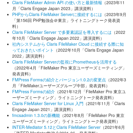
Claris FileMaker Admin API の使い方と最新情報
（2023年11
月「Claris Engage Japan 2023」講演資料）
PHPからClaris FileMaker Serverに接続するには
（2023年9月
「第156回 PHP勉強会＠東京」ライトニングトーク発表資
料）
Claris FileMaker Server で多要素認証を導入するには
（2022
年10月「Claris Engage Japan 2022」講演資料）
社内システムから Claris FileMaker Cloud に接続する際に知
っておきたいポイント
（2022年10月「Claris Engage Japan
2022」講演資料）
Claris FileMaker Serverの監視にPrometheusを活用する
（2022年4月「FileMaker Pro 東京ユーザーズミーティング」
発表資料）
FMPress Formsの紹介とバージョン1.0.2の変更点
（2022年3
月「FileMakerユーザーズグループ中部」発表資料）
FMPress Formsの紹介
（2021年12月「FileMaker Pro 東京ユ
ーザーズミーティング」ライトニングトーク発表資料）
Claris FileMaker Server for Linux 入門
（2021年11月「Claris
Engage Japan 2021」講演資料）
fmcsadmin 1.3.0の新機能
（2021年8月「FileMaker Pro 東京
ユーザーズミーティング」ライトニングトーク発表資料）
INTER-Mediator 5.12とClaris FileMaker Server
（2021年6月