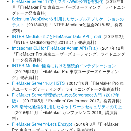
FileMaker Server 17でカスタムWeb公開を有効化
（2018年6
月「FileMaker Pro 東京ユーザーズミーティング」ライトニン
グトーク発表資料）
Selenium WebDriverを利用したサンプルアプリケーションの
テスト
（2018年3月「INTER-Mediator勉強会2018-#2」発表
資料）
INTER-Mediator 5.7とFileMaker Data API (Trial)
（2018年2月
「INTER-Mediator勉強会2018-#1」発表資料）
fmcsadmin CLI for FileMaker Admin API (Trial)
（2017年12月
「FileMaker Pro 東京ユーザーズミーティング」ライトニング
トーク発表資料）
INTER-Mediator開発における継続的インテグレーション
（2017年10月「FileMaker Pro 東京ユーザーズミーティン
グ」発表資料）
FileMaker Server 16とHSTS
（2017年6月「FileMaker Pro 東
京ユーザーズミーティング」ライトニングトーク発表資料）
FileMaker Server管理者のためのServerspec入門（2017年
版）
（2017年5月「Frontiers' Conference 2017」発表資料）
SSL暗号化通信を利用したネットワークセキュリティの向上
（2016年11月「FileMaker カンファレンス 2016」講演資
料）
FileMaker ServerでLet's Encrypt
（2016年8月「FileMaker
Pro 東京ユーザーズミーティング」発表資料）