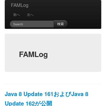
FAMLog
前へ
次へ
検索
FAMLog
Java 8 Update 161およびJava 8
Update 162が公開