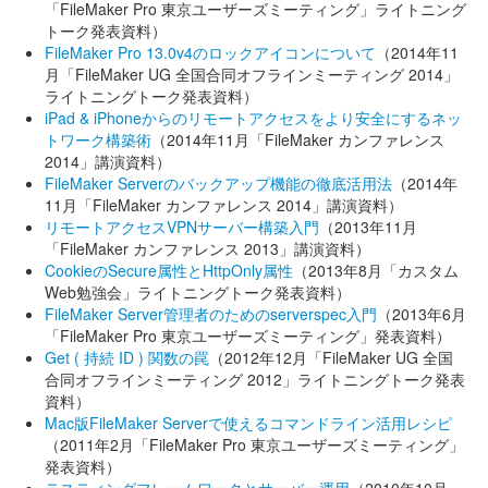
「FileMaker Pro 東京ユーザーズミーティング」ライトニング
トーク発表資料）
FileMaker Pro 13.0v4のロックアイコンについて
（2014年11
月「FileMaker UG 全国合同オフラインミーティング 2014」
ライトニングトーク発表資料）
iPad & iPhoneからのリモートアクセスをより安全にするネッ
トワーク構築術
（2014年11月「FileMaker カンファレンス
2014」講演資料）
FileMaker Serverのバックアップ機能の徹底活用法
（2014年
11月「FileMaker カンファレンス 2014」講演資料）
リモートアクセスVPNサーバー構築入門
（2013年11月
「FileMaker カンファレンス 2013」講演資料）
CookieのSecure属性とHttpOnly属性
（2013年8月「カスタム
Web勉強会」ライトニングトーク発表資料）
FileMaker Server管理者のためのserverspec入門
（2013年6月
「FileMaker Pro 東京ユーザーズミーティング」発表資料）
Get ( 持続 ID ) 関数の罠
（2012年12月「FileMaker UG 全国
合同オフラインミーティング 2012」ライトニングトーク発表
資料）
Mac版FileMaker Serverで使えるコマンドライン活用レシピ
（2011年2月「FileMaker Pro 東京ユーザーズミーティング」
発表資料）