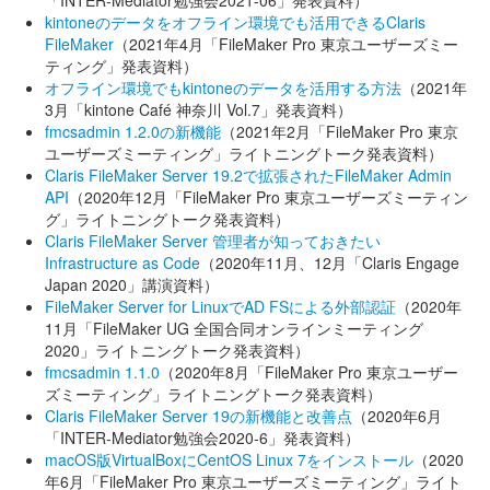
「INTER-Mediator勉強会2021-06」発表資料）
kintoneのデータをオフライン環境でも活用できるClaris
FileMaker
（2021年4月「FileMaker Pro 東京ユーザーズミー
ティング」発表資料）
オフライン環境でもkintoneのデータを活用する方法
（2021年
3月「kintone Café 神奈川 Vol.7」発表資料）
fmcsadmin 1.2.0の新機能
（2021年2月「FileMaker Pro 東京
ユーザーズミーティング」ライトニングトーク発表資料）
Claris FileMaker Server 19.2で拡張されたFileMaker Admin
API
（2020年12月「FileMaker Pro 東京ユーザーズミーティン
グ」ライトニングトーク発表資料）
Claris FileMaker Server 管理者が知っておきたい
Infrastructure as Code
（2020年11月、12月「Claris Engage
Japan 2020」講演資料）
FileMaker Server for LinuxでAD FSによる外部認証
（2020年
11月「FileMaker UG 全国合同オンラインミーティング
2020」ライトニングトーク発表資料）
fmcsadmin 1.1.0
（2020年8月「FileMaker Pro 東京ユーザー
ズミーティング」ライトニングトーク発表資料）
Claris FileMaker Server 19の新機能と改善点
（2020年6月
「INTER-Mediator勉強会2020-6」発表資料）
macOS版VirtualBoxにCentOS Linux 7をインストール
（2020
年6月「FileMaker Pro 東京ユーザーズミーティング」ライト