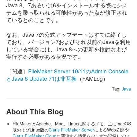
Java 8、7あるいは6をインストールする際にシス
テムを乗っ取られる可能性があった点が修正され
ているとのことです。
なお、Java 7の公式アップデートはすでに終了し
ており、バージョン7およびそれ以前のJavaを利用
している場合には、Java 8への更新を検討および
実行する必要がある状況です。
［関連］
FileMaker Server 10/11のAdmin Console
とJava 8 Update 71は非互換
（FAMLog）
Tag:
Java
About This Blog
FileMakerとApache、Mac、Linuxに関するメモ。主にmacOS
版およびLinux版の
Claris FileMaker Server
によるWeb公開や
Claris FileMaker Cloud
に関連する情報を少しずつ記録してい