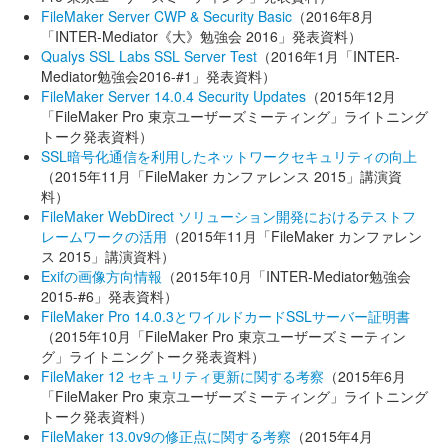
FileMaker Server CWP & Security Basic
（2016年8月
「INTER-Mediator《大》勉強会 2016」発表資料）
Qualys SSL Labs SSL Server Test
（2016年1月「INTER-
Mediator勉強会2016-#1」発表資料）
FileMaker Server 14.0.4 Security Updates
（2015年12月
「FileMaker Pro 東京ユーザーズミーティング」ライトニング
トーク発表資料）
SSL暗号化通信を利用したネットワークセキュリティの向上
（2015年11月「FileMaker カンファレンス 2015」講演資
料）
FileMaker WebDirect ソリューション開発におけるテストフ
レームワークの活用
（2015年11月「FileMaker カンファレン
ス 2015」講演資料）
Exifの画像方向情報
（2015年10月「INTER-Mediator勉強会
2015-#6」発表資料）
FileMaker Pro 14.0.3とワイルドカードSSLサーバー証明書
（2015年10月「FileMaker Pro 東京ユーザーズミーティン
グ」ライトニングトーク発表資料）
FileMaker 12 セキュリティ更新に関する考察
（2015年6月
「FileMaker Pro 東京ユーザーズミーティング」ライトニング
トーク発表資料）
FileMaker 13.0v9の修正点に関する考察
（2015年4月