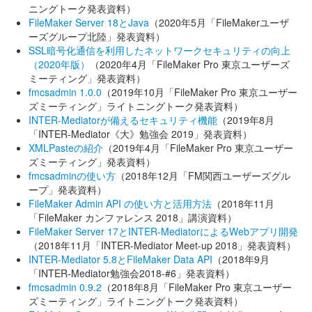
ニングトーク発表資料）
FileMaker Server 18とJava
（2020年5月「FileMakerユーザ
ーズグループ北陸」発表資料）
SSL暗号化通信を利用したネットワークセキュリティの向上
（2020年版）
（2020年4月「FileMaker Pro 東京ユーザーズ
ミーティング」発表資料）
fmcsadmin 1.0.0
（2019年10月「FileMaker Pro 東京ユーザー
ズミーティング」ライトニングトーク発表資料）
INTER-Mediatorが備えるセキュリティ機能
（2019年8月
「INTER-Mediator《大》勉強会 2019」発表資料）
XMLPasteの紹介
（2019年4月「FileMaker Pro 東京ユーザー
ズミーティング」発表資料）
fmcsadminの使い方
（2018年12月「FM関西ユーザーズグル
ープ」発表資料）
FileMaker Admin API の使い方と活用方法
（2018年11月
「FileMaker カンファレンス 2018」講演資料）
FileMaker Server 17とINTER-MediatorによるWebアプリ開発
（2018年11月「INTER-Mediator Meet-up 2018」発表資料）
INTER-Mediator 5.8とFileMaker Data API
（2018年9月
「INTER-Mediator勉強会2018-#6」発表資料）
fmcsadmin 0.9.2
（2018年8月「FileMaker Pro 東京ユーザー
ズミーティング」ライトニングトーク発表資料）