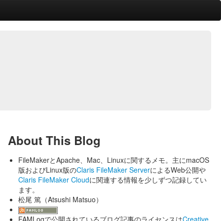
About This Blog
FileMakerとApache、Mac、Linuxに関するメモ。主にmacOS
版およびLinux版の
Claris FileMaker Server
によるWeb公開や
Claris FileMaker Cloud
に関連する情報を少しずつ記録してい
ます。
松尾 篤（Atsushi Matsuo）
FAMLogで公開されているブログ記事のライセンスは
Creative