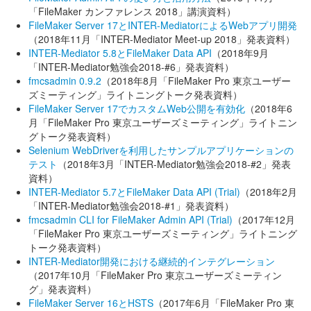
「FileMaker カンファレンス 2018」講演資料）
FileMaker Server 17とINTER-MediatorによるWebアプリ開発
（2018年11月「INTER-Mediator Meet-up 2018」発表資料）
INTER-Mediator 5.8とFileMaker Data API
（2018年9月
「INTER-Mediator勉強会2018-#6」発表資料）
fmcsadmin 0.9.2
（2018年8月「FileMaker Pro 東京ユーザー
ズミーティング」ライトニングトーク発表資料）
FileMaker Server 17でカスタムWeb公開を有効化
（2018年6
月「FileMaker Pro 東京ユーザーズミーティング」ライトニン
グトーク発表資料）
Selenium WebDriverを利用したサンプルアプリケーションの
テスト
（2018年3月「INTER-Mediator勉強会2018-#2」発表
資料）
INTER-Mediator 5.7とFileMaker Data API (Trial)
（2018年2月
「INTER-Mediator勉強会2018-#1」発表資料）
fmcsadmin CLI for FileMaker Admin API (Trial)
（2017年12月
「FileMaker Pro 東京ユーザーズミーティング」ライトニング
トーク発表資料）
INTER-Mediator開発における継続的インテグレーション
（2017年10月「FileMaker Pro 東京ユーザーズミーティン
グ」発表資料）
FileMaker Server 16とHSTS
（2017年6月「FileMaker Pro 東