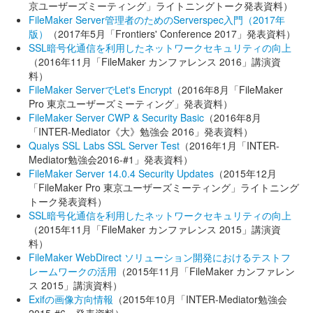
京ユーザーズミーティング」ライトニングトーク発表資料）
FileMaker Server管理者のためのServerspec入門（2017年
版）
（2017年5月「Frontiers' Conference 2017」発表資料）
SSL暗号化通信を利用したネットワークセキュリティの向上
（2016年11月「FileMaker カンファレンス 2016」講演資
料）
FileMaker ServerでLet's Encrypt
（2016年8月「FileMaker
Pro 東京ユーザーズミーティング」発表資料）
FileMaker Server CWP & Security Basic
（2016年8月
「INTER-Mediator《大》勉強会 2016」発表資料）
Qualys SSL Labs SSL Server Test
（2016年1月「INTER-
Mediator勉強会2016-#1」発表資料）
FileMaker Server 14.0.4 Security Updates
（2015年12月
「FileMaker Pro 東京ユーザーズミーティング」ライトニング
トーク発表資料）
SSL暗号化通信を利用したネットワークセキュリティの向上
（2015年11月「FileMaker カンファレンス 2015」講演資
料）
FileMaker WebDirect ソリューション開発におけるテストフ
レームワークの活用
（2015年11月「FileMaker カンファレン
ス 2015」講演資料）
Exifの画像方向情報
（2015年10月「INTER-Mediator勉強会