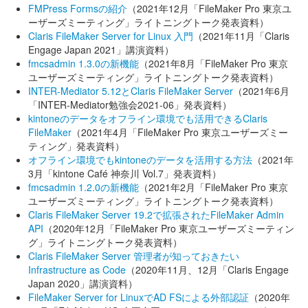
FMPress Formsの紹介
（2021年12月「FileMaker Pro 東京ユ
ーザーズミーティング」ライトニングトーク発表資料）
Claris FileMaker Server for Linux 入門
（2021年11月「Claris
Engage Japan 2021」講演資料）
fmcsadmin 1.3.0の新機能
（2021年8月「FileMaker Pro 東京
ユーザーズミーティング」ライトニングトーク発表資料）
INTER-Mediator 5.12とClaris FileMaker Server
（2021年6月
「INTER-Mediator勉強会2021-06」発表資料）
kintoneのデータをオフライン環境でも活用できるClaris
FileMaker
（2021年4月「FileMaker Pro 東京ユーザーズミー
ティング」発表資料）
オフライン環境でもkintoneのデータを活用する方法
（2021年
3月「kintone Café 神奈川 Vol.7」発表資料）
fmcsadmin 1.2.0の新機能
（2021年2月「FileMaker Pro 東京
ユーザーズミーティング」ライトニングトーク発表資料）
Claris FileMaker Server 19.2で拡張されたFileMaker Admin
API
（2020年12月「FileMaker Pro 東京ユーザーズミーティン
グ」ライトニングトーク発表資料）
Claris FileMaker Server 管理者が知っておきたい
Infrastructure as Code
（2020年11月、12月「Claris Engage
Japan 2020」講演資料）
FileMaker Server for LinuxでAD FSによる外部認証
（2020年