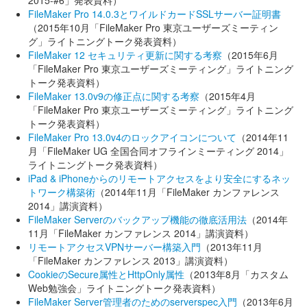
2015-#6」発表資料）
FileMaker Pro 14.0.3とワイルドカードSSLサーバー証明書
（2015年10月「FileMaker Pro 東京ユーザーズミーティン
グ」ライトニングトーク発表資料）
FileMaker 12 セキュリティ更新に関する考察
（2015年6月
「FileMaker Pro 東京ユーザーズミーティング」ライトニング
トーク発表資料）
FileMaker 13.0v9の修正点に関する考察
（2015年4月
「FileMaker Pro 東京ユーザーズミーティング」ライトニング
トーク発表資料）
FileMaker Pro 13.0v4のロックアイコンについて
（2014年11
月「FileMaker UG 全国合同オフラインミーティング 2014」
ライトニングトーク発表資料）
iPad & iPhoneからのリモートアクセスをより安全にするネッ
トワーク構築術
（2014年11月「FileMaker カンファレンス
2014」講演資料）
FileMaker Serverのバックアップ機能の徹底活用法
（2014年
11月「FileMaker カンファレンス 2014」講演資料）
リモートアクセスVPNサーバー構築入門
（2013年11月
「FileMaker カンファレンス 2013」講演資料）
CookieのSecure属性とHttpOnly属性
（2013年8月「カスタム
Web勉強会」ライトニングトーク発表資料）
FileMaker Server管理者のためのserverspec入門
（2013年6月