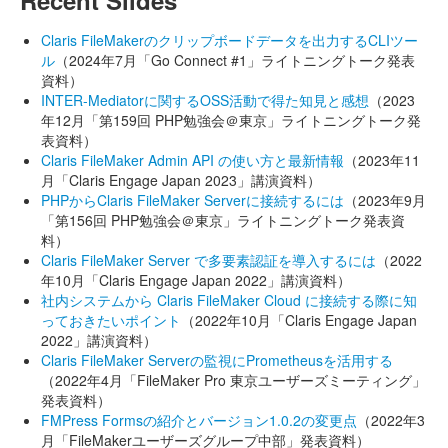
Recent Slides
Claris FileMakerのクリップボードデータを出力するCLIツー
ル
（2024年7月「Go Connect #1」ライトニングトーク発表
資料）
INTER-Mediatorに関するOSS活動で得た知見と感想
（2023
年12月「第159回 PHP勉強会＠東京」ライトニングトーク発
表資料）
Claris FileMaker Admin API の使い方と最新情報
（2023年11
月「Claris Engage Japan 2023」講演資料）
PHPからClaris FileMaker Serverに接続するには
（2023年9月
「第156回 PHP勉強会＠東京」ライトニングトーク発表資
料）
Claris FileMaker Server で多要素認証を導入するには
（2022
年10月「Claris Engage Japan 2022」講演資料）
社内システムから Claris FileMaker Cloud に接続する際に知
っておきたいポイント
（2022年10月「Claris Engage Japan
2022」講演資料）
Claris FileMaker Serverの監視にPrometheusを活用する
（2022年4月「FileMaker Pro 東京ユーザーズミーティング」
発表資料）
FMPress Formsの紹介とバージョン1.0.2の変更点
（2022年3
月「FileMakerユーザーズグループ中部」発表資料）