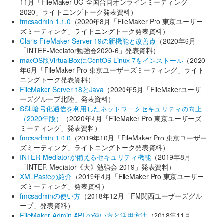
11月「FileMaker UG 全国合同オンラインミーティング
2020」ライトニングトーク発表資料）
fmcsadmin 1.1.0
（2020年8月「FileMaker Pro 東京ユーザー
ズミーティング」ライトニングトーク発表資料）
Claris FileMaker Server 19の新機能と改善点
（2020年6月
「INTER-Mediator勉強会2020-6」発表資料）
macOS版VirtualBoxにCentOS Linux 7をインストール
（2020
年6月「FileMaker Pro 東京ユーザーズミーティング」ライト
ニングトーク発表資料）
FileMaker Server 18とJava
（2020年5月「FileMakerユーザ
ーズグループ北陸」発表資料）
SSL暗号化通信を利用したネットワークセキュリティの向上
（2020年版）
（2020年4月「FileMaker Pro 東京ユーザーズ
ミーティング」発表資料）
fmcsadmin 1.0.0
（2019年10月「FileMaker Pro 東京ユーザー
ズミーティング」ライトニングトーク発表資料）
INTER-Mediatorが備えるセキュリティ機能
（2019年8月
「INTER-Mediator《大》勉強会 2019」発表資料）
XMLPasteの紹介
（2019年4月「FileMaker Pro 東京ユーザー
ズミーティング」発表資料）
fmcsadminの使い方
（2018年12月「FM関西ユーザーズグル
ープ」発表資料）
FileMaker Admin API の使い方と活用方法
（2018年11月