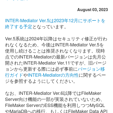
August 03, 2023
INTER-Mediator Ver.5は2023年12月にサポートを
終了する予定
となっています。
Ver.5系統は2024年以降はセキュリティ修正が行わ
れなくなるため、今後はINTER-Mediator Ver.5を
使用し続けることは推奨されなくなります。現時
点でのINTER-Mediatorの最新バージョンは先月公
開されたINTER-Mediator Ver.11ですが、旧バージ
ョンから更新する際には必ず事前に
バージョン移
行ガイド
や
INTER-Mediatorの方向性
に関するペー
ジを参照するようにしてください。
なお、INTER-Mediator Ver.6以降ではFileMaker
Server向け機能の一部が実装されていないため、
FileMaker ServerのESS機能を利用しつつMySQL
やMariaDBへの移行、もしくはFileMaker Data API