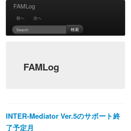
FAMLog
前へ
次へ
検索
FAMLog
INTER-Mediator Ver.5のサポート終
了予定月