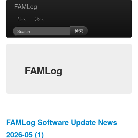
FAMLog
前へ
次へ
検索
FAMLog
FAMLog Software Update News
2026-05 (1)