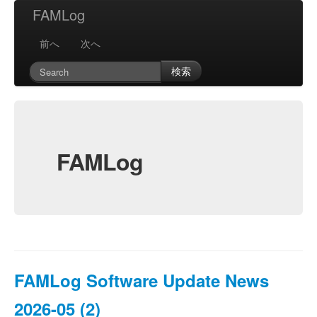
FAMLog
前へ
次へ
検索
FAMLog
FAMLog Software Update News
2026-05 (2)